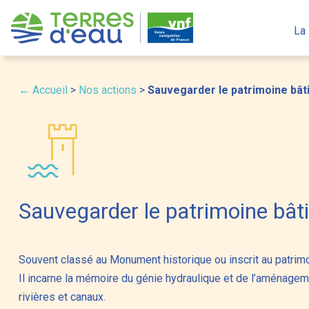
S
k
La
i
p
t
← Accueil
>
Nos actions
>
Sauvegarder le patrimoine bât
o
c
o
n
t
e
Sauvegarder le patrimoine bâti
n
t
Souvent classé au Monument historique ou inscrit au patrimoin
Il incarne la mémoire du génie hydraulique et de l’aménagemen
rivières et canaux.