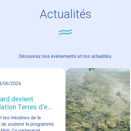
Actualités
Découvrez nos événements et nos actualités.
4/06/2026
lard devient
ation Terres d’eau
lantation du canal
int les mécènes de la
n de soutenir le programme
Midi. Ce partenariat,