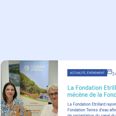
ACTUALITÉ
, 
ÉVÉNEMENT
2
La Fondation Etril
mécène de la Fond
et soutient la rep
La Fondation Etrillard rejo
du Midi
Fondation Terres d’eau afi
de replantation du canal du 