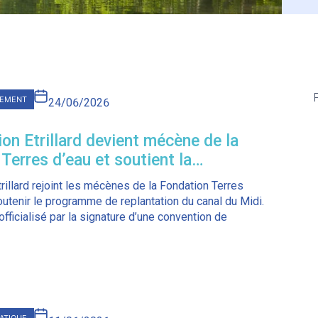
NEMENT
24/06/2026
on Etrillard devient mécène de la
08.04.2026
Terres d’eau et soutient la
on du canal du Midi
Petit-déjeuner avec Franck Vogel
rillard rejoint les mécènes de la Fondation Terres
outenir le programme de replantation du canal du Midi.
Petit-déjeuner avec Franck Vogel photographe
 officialisé par la signature d’une convention de
indépendant, Membre de la Société…