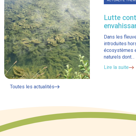
ACTUALITÉ THÉM
Lutte con
envahissa
Dans les fleuve
introduites hor
écosystèmes en
naturels dont…
Lire la suite
Toutes les actualités