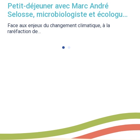
Petit-déjeuner avec Marc André
r
Selosse, microbiologiste et écologue,
b
vulgarisateur et professeur au Musée
o
Face aux enjeux du changement climatique, à la
national d’histoire naturelle
raréfaction de…
r
é
e
d
u
c
a
n
a
l
d
u
M