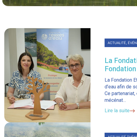
ACTUALITÉ
, 
ÉVÉ
La Fondati
Fondation 
replantati
La Fondation Et
d’eau afin de s
Ce partenariat,
mécénat…
Lire la suite