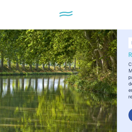
R
C
M
p
d
e
r