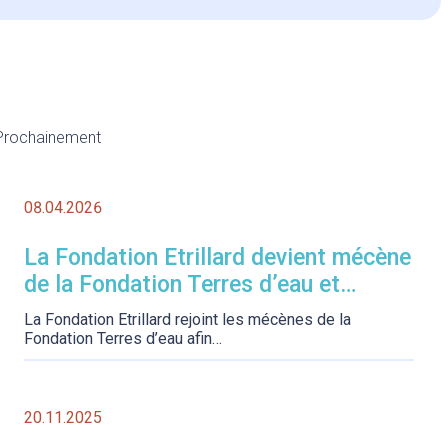
R
e
s
t
a
Prochainement
u
r
e
08.04.2026
08
r
l
La Fondation Etrillard devient mécène
P
a
de la Fondation Terres d’eau et
Pe
v
soutient la replantation du canal du
in
La Fondation Etrillard rejoint les mécènes de la
o
Midi
Fondation Terres d’eau afin…
û
t
e
20.11.2025
a