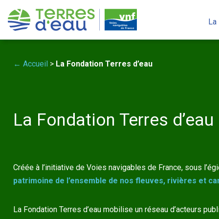
S
k
La
i
p
t
← Accueil
>
La Fondation Terres d’eau
o
c
o
n
La Fondation Terres d’eau
t
e
n
t
Créée à l’initiative de Voies navigables de France, sous l’ég
patrimoine de l’ensemble de nos fleuves, rivières et c
La Fondation Terres d’eau mobilise un réseau d’acteurs public