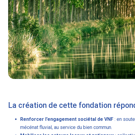
La création de cette fondation répond
Renforcer l’engagement sociétal de VNF
: en soute
mécénat fluvial, au service du bien commun.