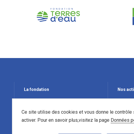
La fondation
Nos act
Qui est VNF ?
Préserve
Ce site utilise des cookies et vous donne le contrôle
Notre engagement
Protéger 
activer. Pour en savoir plus,visitez la page
Données pe
Sauvegar