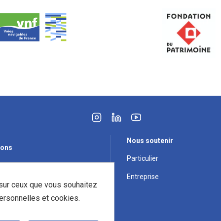
Nous soutenir
ions
Particulier
r l'eau
Entreprise
 sur ceux que vous souhaitez
la biodiversité
rsonnelles et cookies
.
der le patrimoine bâti