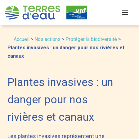
S
k
i
p
t
← Accueil
>
Nos actions
>
Protéger la biodiversité
>
o
Plantes invasives : un danger pour nos rivières et
c
canaux
o
n
Plantes invasives : un
t
e
n
danger pour nos
t
rivières et canaux
Les plantes invasives représentent une