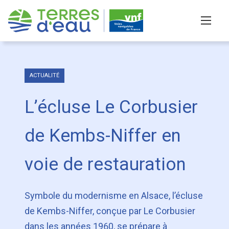
S
k
← Accueil
>
L’écluse Le Corbusier de Kembs-Niffer
i
en voie de restauration
p
t
o
ACTUALITÉ
c
L’écluse Le Corbusier
o
n
de Kembs-Niffer en
t
e
n
voie de restauration
t
Symbole du modernisme en Alsace, l’écluse
de Kembs-Niffer, conçue par Le Corbusier
dans les années 1960, se prépare à